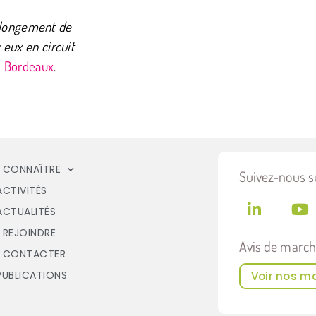
rolongement de
c eux en circuit
e Bordeaux
.
 CONNAÎTRE
Suivez-nous su
ACTIVITÉS
ACTUALITÉS
 REJOINDRE
Avis de marc
 CONTACTER
PUBLICATIONS
Voir nos m