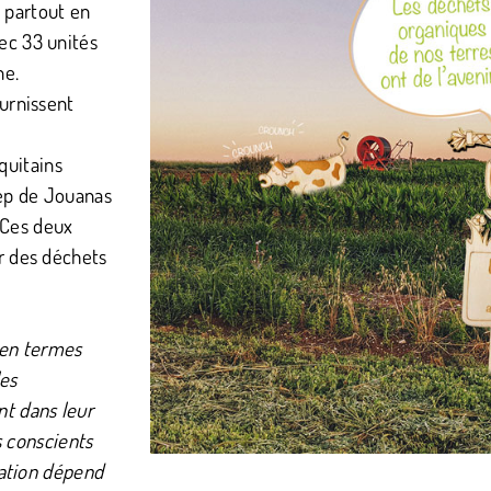
 partout en
vec 33 unités
ne.
ournissent
quitains
tep de Jouanas
 Ces deux
ir des déchets
 en termes
les
nt dans leur
 conscients
ation dépend