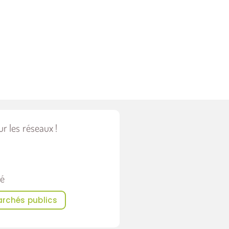
r les réseaux !
hé
archés publics